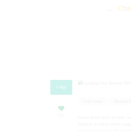
Home
All Posts
...
Chan
1-May
Cash Loans
,
Personal 
0
Lorem ipsum dolor sit amet, co
tincidunt ut laoreet dolore mag
nostrud exerci tation ullamcorpe