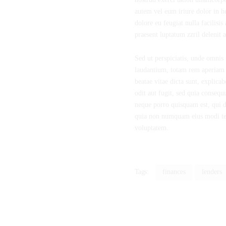
autem vel eum iriure dolor in he
dolore eu feugiat nulla facilisis
praesent luptatum zzril delenit 
Sed ut perspiciatis, unde omnis
laudantium, totam rem aperiam ea
beatae vitae dicta sunt, explica
odit aut fugit, sed quia consequ
neque porro quisquam est, qui do
quia non numquam eius modi te
voluptatem.
Tags:
finances
lenders