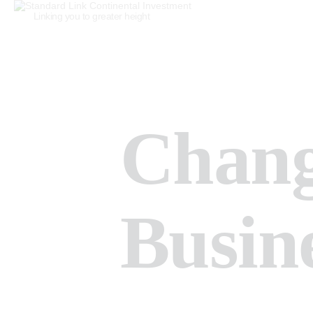
Linking you to greater height
Chang
Busin