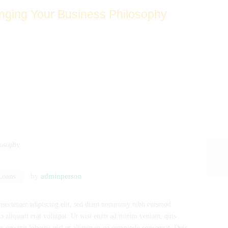
ging Your Business Philosophy
Loans
by
adminperson
nsectetuer adipiscing elit, sed diam nonummy nibh euismod
na aliquam erat volutpat. Ut wisi enim ad minim veniam, quis
r suscipit lobortis nisl ut aliquip ex ea commodo consequat. Duis