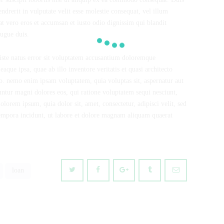
ndrerit in vulputate velit esse molestie consequat, vel illum
 at vero eros et accumsan et iusto odio dignissim qui blandit
augue duis.
 iste natus error sit voluptatem accusantium doloremque
que ipsa, quae ab illo inventore veritatis et quasi architecto
bo. nemo enim ipsam voluptatem, quia voluptas sit, aspernatur aut
untur magni dolores eos, qui ratione voluptatem sequi nesciunt,
lorem ipsum, quia dolor sit, amet, consectetur, adipisci velit, sed
mpora incidunt, ut labore et dolore magnam aliquam quaerat
loan