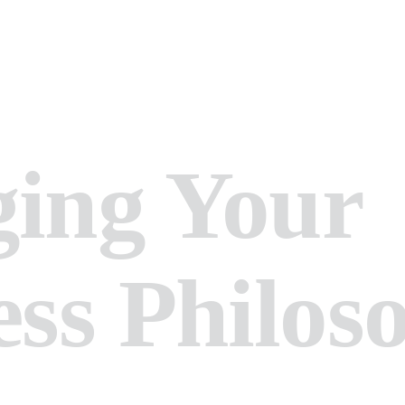
HOME
ABOUT US
APPLY NOW
SERVICES
ing Your
CONTACTS
FAQ
ess Philos